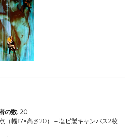
者の数
:
20
点（幅17×高さ20）＋塩ビ製キャンバス2枚