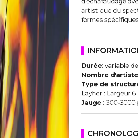
d’échafaudage ave
artistique du spec
formes spécifiques
INFORMATIO
Durée
:
variable d
Nombre d'artiste
Type de structur
Layher : Largeur 
Jauge
:
300-3000 
CHRONOLOGI