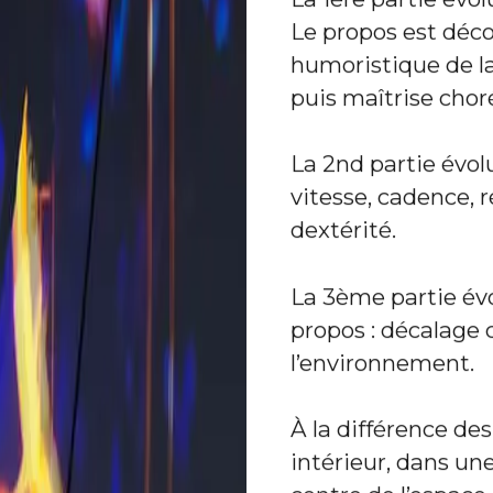
La 1ère partie év
Le propos est déco
humoristique de la
puis maîtrise cho
La 2nd partie évol
vitesse, cadence, 
dextérité.
La 3ème partie évo
propos : décalage
l’environnement.
À la différence de
intérieur, dans un