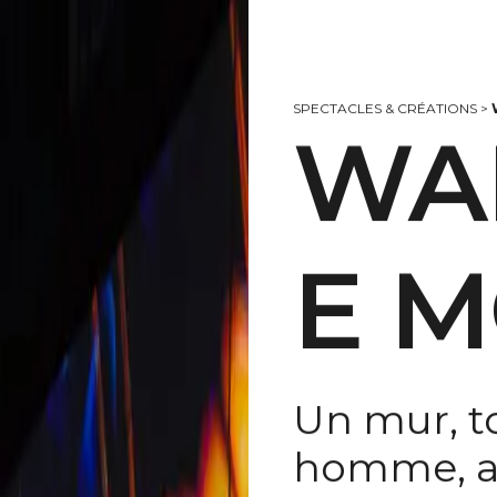
SPECTACLES & CRÉATIONS
>
WA
E 
Un mur, 
homme, a 